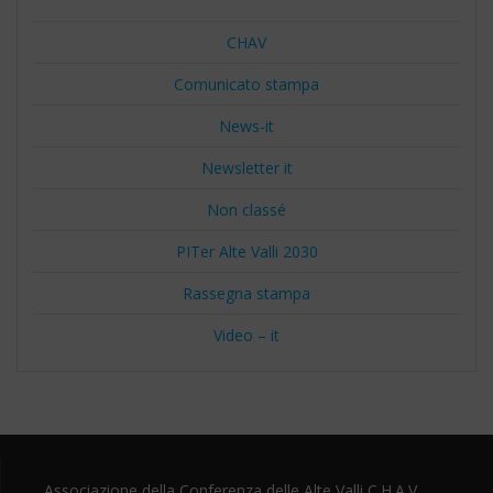
CHAV
Comunicato stampa
News-it
Newsletter it
Non classé
PITer Alte Valli 2030
Rassegna stampa
Video – it
Associazione della Conferenza delle Alte Valli C.H.A.V