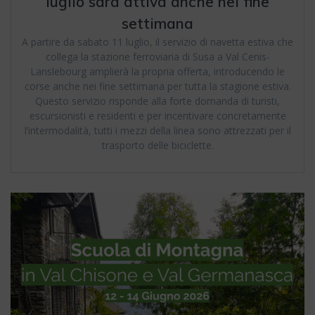
luglio sarà attiva anche nei fine
settimana
A partire da sabato 11 luglio, il servizio di navetta estiva che
collega la stazione ferroviaria di Susa a Val Cenis-
Lanslebourg amplierà la propria offerta, introducendo le
corse anche nei fine settimana per tutta la stagione estiva.
Questo servizio risponde alla forte domanda di turisti,
escursionisti e residenti e per incentivare concretamente
l’intermodalità, tutti i mezzi della linea sono attrezzati per il
trasporto delle biciclette.