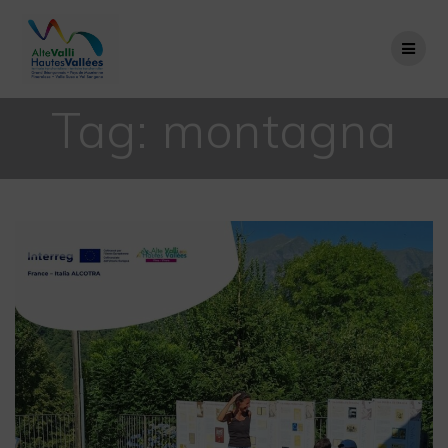
Salta
al
contenuto
Tag:
montagna