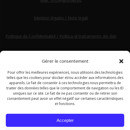
Mail : info@altevalli.eu
Mention légales / Note legali
Politique de Confidentialité / Politica di trattamento dei dati
Gérer le consentement
Pour offrir les meilleures expériences, nous utilisons des technologies
telles que les cookies pour stocker et/ou accéder aux informations des
appareils. Le fait de consentir à ces technologies nous permettra de
traiter des données telles que le comportement de navigation ou les ID
uniques sur ce site. Le fait de ne pas consentir ou de retirer son
consentement peut avoir un effet négatif sur certaines caractéristiques
et fonctions.
Accepter
Ce site a été financé par le Fonds européen de développement régional dans le cadre du programme Interreg ALCOTRA