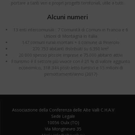
portare a tanti veri e propri progetti territoriali, utile a tutti.
Alcuni numeri
13 enti intercomunali : 7 Comunità di Comuni in Francia e 6
Unioni di Montagna in Italia
147 comuni rurali montani + il comune di Pinerolo
270 753 abitanti distribuiti su 6.350 km²
20 000 spesso piccole imprese e 75.000 abitanti attivi
Il turismo è il settore più vivace con il 21 % di valore aggiunto
economico, 318 344 posti letto turistici e 15 milioni di
pernottamenti/anno (2017)
Associazione della Conferenza delle Alte Valli C.H.A.V
Sede Legale
10056 Oulx (TO)
Via Monginevro 35