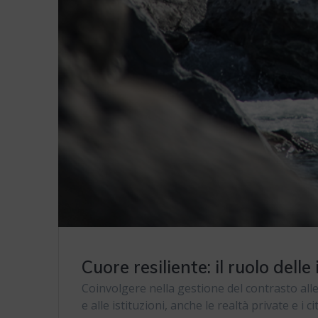
Cuore resiliente: il ruolo dell
Coinvolgere nella gestione del contrasto alle
e alle istituzioni, anche le realtà private e i c