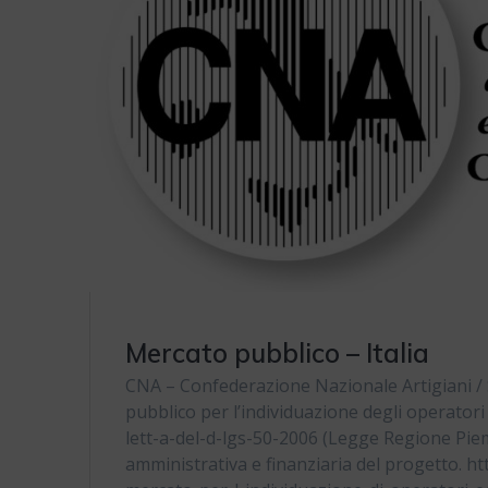
Mercato pubblico – Italia
CNA – Confederazione Nazionale Artigiani / 
pubblico per l’individuazione degli operatori
lett-a-del-d-lgs-50-2006 (Legge Regione Pie
amministrativa e finanziaria del progetto. h