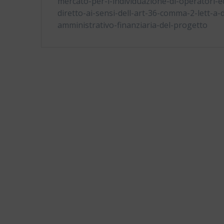
mercato-per-l-individuazione-di-operatori-
diretto-ai-sensi-dell-art-36-comma-2-lett-a-
amministrativo-finanziaria-del-progetto