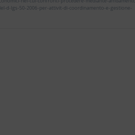
economici-nei-cui-confronti-procedere-mediante-affidament
del-d-lgs-50-2006-per-attivit-di-coordinamento-e-gestione-