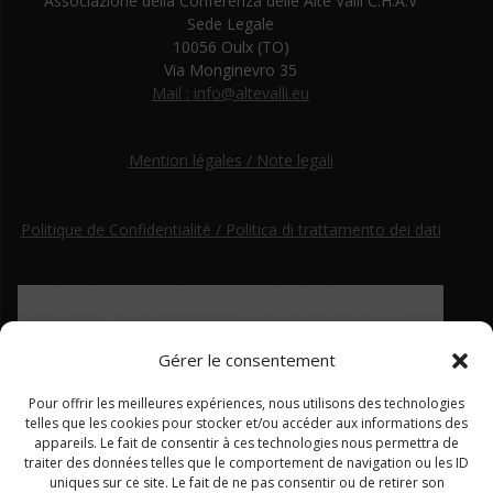
Associazione della Conferenza delle Alte Valli C.H.A.V
Sede Legale
10056 Oulx (TO)
Via Monginevro 35
Mail : info@altevalli.eu
Mention légales / Note legali
Politique de Confidentialité / Politica di trattamento dei dati
Gérer le consentement
Pour offrir les meilleures expériences, nous utilisons des technologies
telles que les cookies pour stocker et/ou accéder aux informations des
appareils. Le fait de consentir à ces technologies nous permettra de
traiter des données telles que le comportement de navigation ou les ID
uniques sur ce site. Le fait de ne pas consentir ou de retirer son