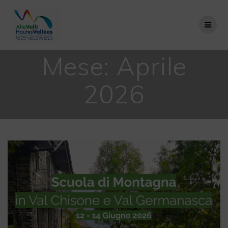
Salta
al
contenuto
Mese:
Aprile
2026