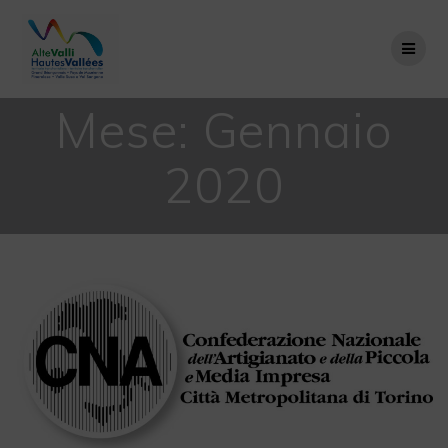
Salta
al
contenuto
Mese:
Gennaio
2020