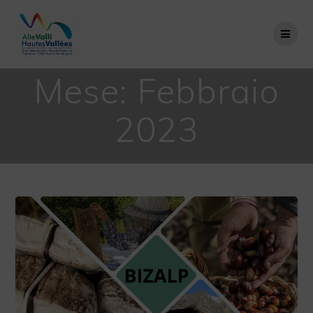
Salta
al
contenuto
Mese:
Febbraio
2023