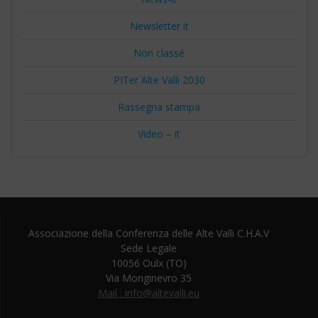
Newsletter it
Non classé
PITer Alte Valli 2030
Rassegna stampa
Video – it
Associazione della Conferenza delle Alte Valli C.H.A.V
Sede Legale
10056 Oulx (TO)
Via Monginevro 35
Mail : info@altevalli.eu