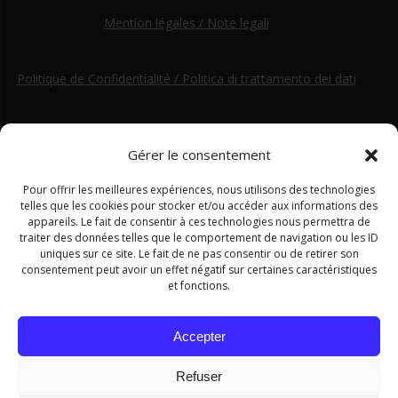
Mention légales / Note legali
Politique de Confidentialité / Politica di trattamento dei dati
Gérer le consentement
Pour offrir les meilleures expériences, nous utilisons des technologies
telles que les cookies pour stocker et/ou accéder aux informations des
appareils. Le fait de consentir à ces technologies nous permettra de
traiter des données telles que le comportement de navigation ou les ID
uniques sur ce site. Le fait de ne pas consentir ou de retirer son
consentement peut avoir un effet négatif sur certaines caractéristiques
et fonctions.
Accepter
Ce site a été financé par le Fonds européen de développement régional dans le cadre du programme Interreg ALCOTRA
Refuser
2014–2020