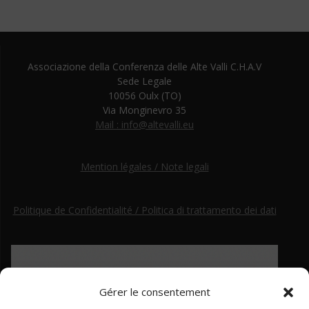
Associazione della Conferenza delle Alte Valli C.H.A.V
Sede Legale
10056 Oulx (TO)
Via Monginevro 35
Mail : info@altevalli.eu
Mention légales / Note legali
Politique de Confidentialité / Politica di trattamento dei dati
Gérer le consentement