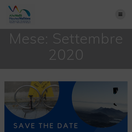
Salta
al
contenuto
Mese:
Settembre
2020