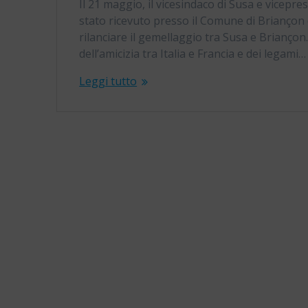
Il 21 maggio, il vicesindaco di Susa e vicepr
stato ricevuto presso il Comune di Briançon 
rilanciare il gemellaggio tra Susa e Brianço
dell’amicizia tra Italia e Francia e dei legami…
Leggi tutto