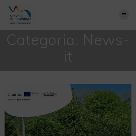
Salta
al
contenuto
Categoria:
News-
it