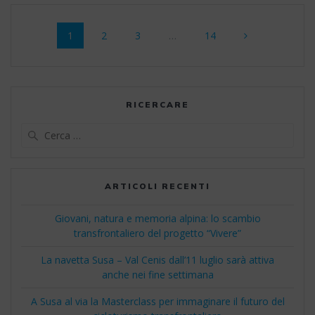
Navigazione
Pagina
Pagina
Pagina
Pagina
1
2
3
…
14
articoli
RICERCARE
Ricerca
per:
ARTICOLI RECENTI
Giovani, natura e memoria alpina: lo scambio
transfrontaliero del progetto “Vivere”
La navetta Susa – Val Cenis dall’11 luglio sarà attiva
anche nei fine settimana
A Susa al via la Masterclass per immaginare il futuro del