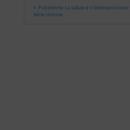
Navigazione
Articolo
Precedente:
La salute e il benessere sono
precedente:
articoli
bene comune