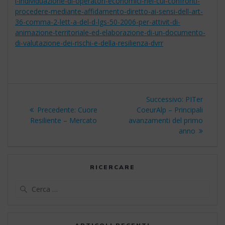
l-individuazione-di-operatori-economici-nei-cui-confronti-
procedere-mediante-affidamento-diretto-ai-sensi-dell-art-
36-comma-2-lett-a-del-d-lgs-50-2006-per-attivit-di-
animazione-territoriale-ed-elaborazione-di-un-documento-
di-valutazione-dei-rischi-e-della-resilienza-dvrr
Navigazione
Articolo
Successivo:
PITer
articoli
Articolo
successivo:
Precedente:
Cuore
CoeurAlp – Principali
precedente:
Resiliente – Mercato
avanzamenti del primo
anno
RICERCARE
Ricerca
per: