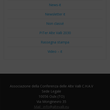
News-it
Newsletter it
Non classé
PITer Alte Valli 2030
Rassegna stampa
Video – it
Associazione della Conferenza delle Alte Valli C.H.A.V
Sede Legale
10056 Oulx (TO)
Via Monginevro 35
Mail : info@altevalli.eu