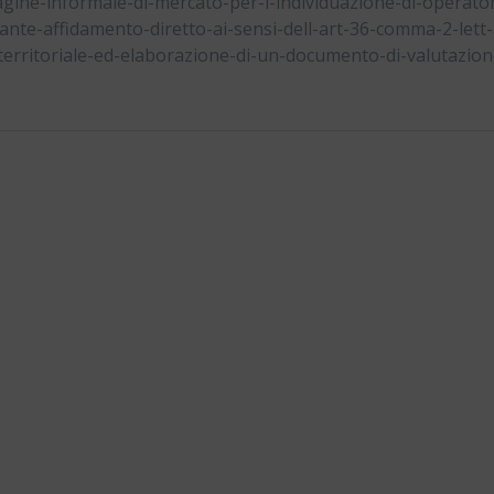
gine-informale-di-mercato-per-l-individuazione-di-operator
nte-affidamento-diretto-ai-sensi-dell-art-36-comma-2-lett-
-territoriale-ed-elaborazione-di-un-documento-di-valutazion