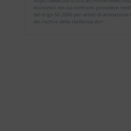
https://www.cna-to.it/it/art/Home/News/inda
economici-nei-cui-confronti-procedere-media
del-d-lgs-50-2006-per-attivit-di-animazione
dei-rischi-e-della-resilienza-dvrr