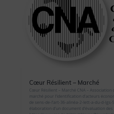
Cœur Résilient – Marché
Cœur Résilient – Marché CNA – Association de
marché pour l’identification d’acteurs écon
de sens-de-l’art-36-alinéa-2-lett-a-du-d-lgs-
élaboration d’un document d’évaluation des ri