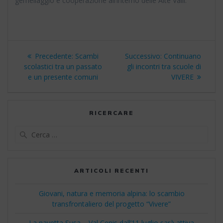
gemellaggio e cooperazione all’interno delle Alte Valli.
Navigazione
Articolo
Articolo
Precedente:
Scambi
Successivo:
Continuano
articoli
precedente:
successivo:
scolastici tra un passato
gli incontri tra scuole di
e un presente comuni
VIVERE
RICERCARE
Ricerca
per:
ARTICOLI RECENTI
Giovani, natura e memoria alpina: lo scambio
transfrontaliero del progetto “Vivere”
La navetta Susa – Val Cenis dall’11 luglio sarà attiva