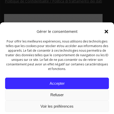
Politique de Confidentialité / Politica di trattamento dei dati
Gérer le consentement
Pour offrir les meilleures expériences, nous utilisons des technologies
telles que les cookies pour stocker et/ou accéder aux informations des
appareils. Le fait de consentir à ces technologies nous permettra de
traiter des données telles que le comportement de navigation ou les ID
uniques sur ce site. Le fait de ne pas consentir ou de retirer son
consentement peut avoir un effet négatif sur certaines caractéristiques
et fonctions.
Ce site a été financé par le Fonds européen de développement régional dans le cadre du programme Interreg ALCOTRA
Accepter
2014–2020
Refuser
Voir les préférences
© 2026 . Realizzato con WordPress e con il tema
Mesmerize