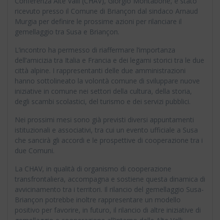
Conferenza Alte Valli (CHAV), Giorgio Montabone, è stato
ricevuto presso il Comune di Briançon dal sindaco Arnaud
Murgia per definire le prossime azioni per rilanciare il
gemellaggio tra Susa e Briançon.
L’incontro ha permesso di riaffermare l’importanza
dell’amicizia tra Italia e Francia e dei legami storici tra le due
città alpine. I rappresentanti delle due amministrazioni
hanno sottolineato la volontà comune di sviluppare nuove
iniziative in comune nei settori della cultura, della storia,
degli scambi scolastici, del turismo e dei servizi pubblici.
Nei prossimi mesi sono già previsti diversi appuntamenti
istituzionali e associativi, tra cui un evento ufficiale a Susa
che sancirà gli accordi e le prospettive di cooperazione tra i
due Comuni.
La CHAV, in qualità di organismo di cooperazione
transfrontaliera, accompagna e sostiene questa dinamica di
avvicinamento tra i territori. Il rilancio del gemellaggio Susa-
Briançon potrebbe inoltre rappresentare un modello
positivo per favorire, in futuro, il rilancio di altre iniziative di