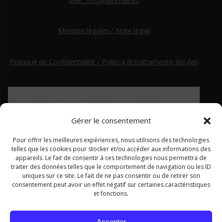
Mail : info@altevalli.eu
Mention légales / Note legali
Politique de Confidentialité / Politica di trattamento dei dati
Gérer le consentement
Pour offrir les meilleures expériences, nous utilisons des technologies
telles que les cookies pour stocker et/ou accéder aux informations des
appareils. Le fait de consentir à ces technologies nous permettra de
traiter des données telles que le comportement de navigation ou les ID
uniques sur ce site. Le fait de ne pas consentir ou de retirer son
consentement peut avoir un effet négatif sur certaines caractéristiques
et fonctions.
Ce site a été financé par le Fonds européen de développement régional dans le cadre du programme Interreg ALCOTRA
Accepter