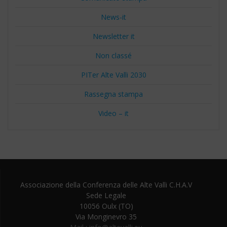
News-it
Newsletter it
Non classé
PITer Alte Valli 2030
Rassegna stampa
Video – it
Associazione della Conferenza delle Alte Valli C.H.A.V
Sede Legale
10056 Oulx (TO)
Via Monginevro 35