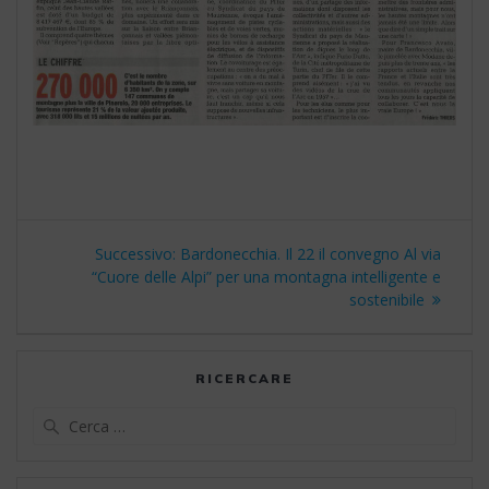
Navigazione
Articolo
Successivo:
Bardonecchia. Il 22 il convegno Al via
articoli
successivo:
“Cuore delle Alpi” per una montagna intelligente e
sostenibile
RICERCARE
Ricerca
per: