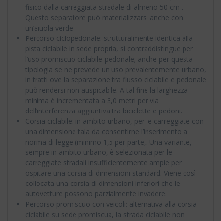
fisico dalla carreggiata stradale di almeno 50 cm .
Questo separatore può materializzarsi anche con
un’aiuola verde
Percorso ciclopedonale: strutturalmente identica alla
pista ciclabile in sede propria, si contraddistingue per
l’uso promiscuo ciclabile-pedonale; anche per questa
tipologia se ne prevede un uso prevalentemente urbano,
in tratti ove la separazione tra flusso ciclabile e pedonale
può rendersi non auspicabile. A tal fine la larghezza
minima è incrementata a 3,0 metri per via
dell’interferenza aggiuntiva tra biciclette e pedoni.
Corsia ciclabile: in ambito urbano, per le carreggiate con
una dimensione tala da consentirne l’inserimento a
norma di legge (minimo 1,5 per parte,. Una variante,
sempre in ambito urbano, è selezionata per le
carreggiate stradali insufficientemente ampie per
ospitare una corsia di dimensioni standard. Viene così
collocata una corsia di dimensioni inferiori che le
autovetture possono parzialmente invadere.
Percorso promiscuo con veicoli: alternativa alla corsia
ciclabile su sede promiscua, la strada ciclabile non