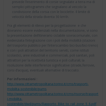
prevede l’inserimento di corsie segnalate a terra ma di
semplici pittogrammi che segnalano al veicolo la
condivisione della corsia con le biciclette. Il limite di
velocità della strada diventa 30 km\h.
Fra gli elementi di rilievo per la progettazione e che
dovranno essere evidenziati nella documentazione, vi sono
la presentazione dell’itinerario ciclabile sovracomunale, con
evidenziata l’integrazione con i poli della mobilità (stazioni
del trasporto pubblico per l’interscambio bici-bus/bici-treno)
e con i poli attrattori del territorio serviti, come istituti
scolastici, aree industriali e commerciali, poli sanitari, poli
attrattori per la ricettività turistica e poli culturali; la
risoluzione delle interferenze significative (strade,ferrovie,
corsi d’acqua), eventuali alternative di tracciato.
Per informazioni :
http://www.cittametropolitana.torino.it/cms/trasporti-
mobilita-sostenibile/pums
http://www.cittametropolitana.torino.it/cms/risorse/trasport
i-mobilita-
sostenibile/dwd/pums/Rapporto_Bike_to_rail_zone_5_6.pdf