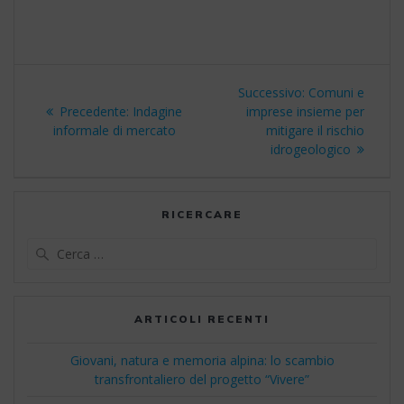
Navigazione
Articolo
Successivo:
Comuni e
articoli
Articolo
successivo:
Precedente:
Indagine
imprese insieme per
precedente:
informale di mercato
mitigare il rischio
idrogeologico
RICERCARE
Ricerca
per:
ARTICOLI RECENTI
Giovani, natura e memoria alpina: lo scambio
transfrontaliero del progetto “Vivere”