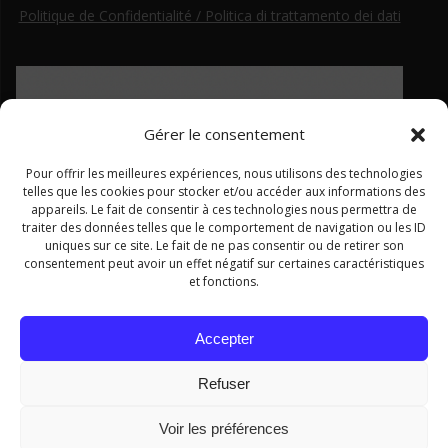
Politique de Confidentialité / Politica di trattamento dei dati
Gérer le consentement
Pour offrir les meilleures expériences, nous utilisons des technologies
telles que les cookies pour stocker et/ou accéder aux informations des
appareils. Le fait de consentir à ces technologies nous permettra de
traiter des données telles que le comportement de navigation ou les ID
uniques sur ce site. Le fait de ne pas consentir ou de retirer son
consentement peut avoir un effet négatif sur certaines caractéristiques
et fonctions.
Ce site a été financé par le Fonds européen de développement régional dans le cadre du programme Interreg ALCOTRA
Accepter
2014–2020
Refuser
Voir les préférences
© 2026 . Realizzato con WordPress e con il tema
Mesmerize