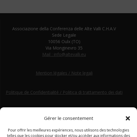
Associazione della Conferenza delle Alte Valli C.H.A.V
Sede Legale
10056 Oulx (TO)
Via Monginevro 35
Mail : info@altevalli.eu
Mention légales / Note legali
Politique de Confidentialité / Politica di trattamento dei dati
Gérer le consentement
Pour offrir les meilleures expériences, nous utilisons des technologies
telles que les cookies pour stocker et/ou accéder aux informations des