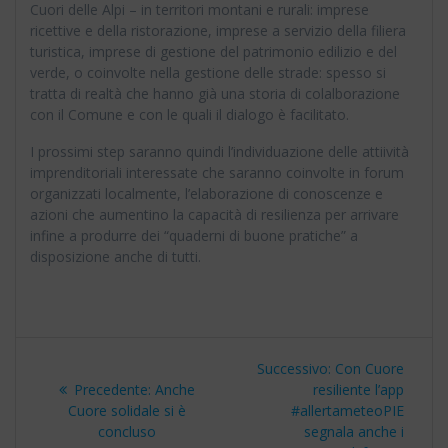
Cuori delle Alpi – in territori montani e rurali: imprese
ricettive e della ristorazione, imprese a servizio della filiera
turistica, imprese di gestione del patrimonio edilizio e del
verde, o coinvolte nella gestione delle strade: spesso si
tratta di realtà che hanno già una storia di colalborazione
con il Comune e con le quali il dialogo è facilitato.
I prossimi step saranno quindi l’individuazione delle attiività
imprenditoriali interessate che saranno coinvolte in forum
organizzati localmente, l’elaborazione di conoscenze e
azioni che aumentino la capacità di resilienza per arrivare
infine a produrre dei “quaderni di buone pratiche” a
disposizione anche di tutti.
Navigazione
Articolo
Successivo:
Con Cuore
articoli
Articolo
successivo:
Precedente:
Anche
resiliente l’app
precedente:
Cuore solidale si è
#allertameteoPIE
concluso
segnala anche i