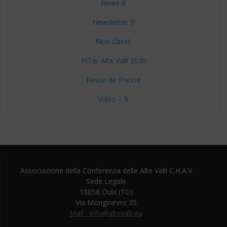
News-it
Newsletter fr
Non classé
PITer Alte Valli 2030
Revue de Presse
Vidéo – fr
Associazione della Conferenza delle Alte Valli C.H.A.V
Sede Legale
10056 Oulx (TO)
Via Monginevro 35
Mail : info@altevalli.eu