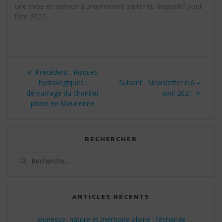
une mise en service à proprement parler du dispositif pour
l’été 2022.
Navigation
Article
Précédent :
Risques
de
précédent
Article
hydrologiques :
Suivant :
Newsletter n.6 –
:
suivant
démarrage du chantier
avril 2021
l’article
:
pilote en Maurienne
RECHERCHER
Recherche
pour
:
ARTICLES RÉCENTS
Jeunesse, nature et mémoire alpine : l’échange