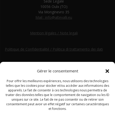
Sede Legale
10056 Oulx (TO)
Via Monginevro 35
Mail : info@altevalli.eu
Mention légales / Note legali
Politique de Confidentialité / Politica di trattamento dei dati
Gérer le consentement
Pour offrir les meilleures expériences, nous utilisons des technologies
telles que les cookies pour stocker et/ou accéder aux informations des
appareils. Le fait de consentir à ces technologies nous permettra de
traiter des données telles que le comportement de navigation ou les ID
uniques sur ce site. Le fait de ne pas consentir ou de retirer son
consentement peut avoir un effet négatif sur certaines caractéristiques
et fonctions.