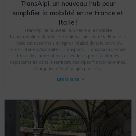
TransAlpi, un nouveau hub pour
simplifier la mobilité entre France et
Italie !
TransAlpi, le nouveau hub dédié à la mobilité
transfrontalière dans les territoires alpins entre la France et
l’Italie est désormais en ligne ! Réalisé dans le cadre du
projet Interreg Alcotraité 2 Transports, TransAlpi rassemble
toutes les informations essentielles pour faciliter les
déplacements dans le territoire des Alpes franco-italiennes.
Pourquoi un “hub” unique pour les…
Lire la suite