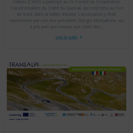
Vallées (CHAV) a participé au 3e Comité de Coopération
Transfrontalière du Traité du Quirinal, qui s’est tenu au Fort
de Bard, dans la Vallée d’Aoste. L’association y était
représentée par son vice-président, Giorgio Montabone, qui
a pris part aux travaux aux côtés des…
Lire la suite