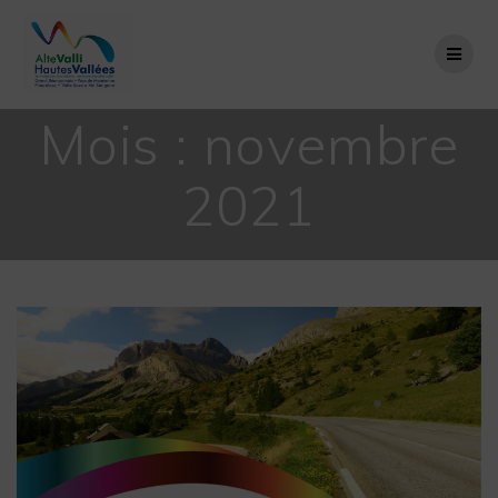
Passer
au
contenu
Mois :
novembre
2021