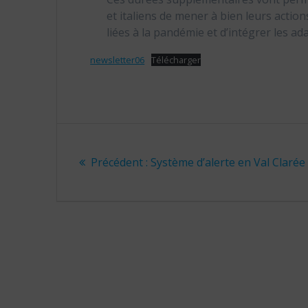
et italiens de mener à bien leurs actio
liées à la pandémie et d’intégrer les ad
newsletter06
Télécharger
Navigation
Article
de
Précédent :
Système d’alerte en Val Clarée
précédent
:
l’article