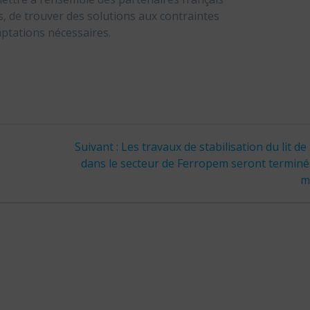
ns, de trouver des solutions aux contraintes
aptations nécessaires.
Article
Suivant :
Les travaux de stabilisation du lit de 
suivant
dans le secteur de Ferropem seront terminés
:
m