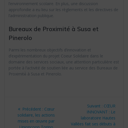
l’environnement scolaire. En plus, une discussion
approfondie a eu lieu sur les règlements et les directives de
l’administration publique.
Bureaux de Proximité à Susa et
Pinerolo
Parmi les nombreux objectifs d’innovation et
d’expérimentation du projet Coeur Solidaire dans le
domaine des services sociaux, une attention particulière est
portée à l’activité de soutien liée au service des Bureaux de
Proximité̀ à Susa et Pinerolo.
Navigation
Article
Suivant :
CŒUR
Article
Précédent :
Cœur
de
suivant
INNOVANT : Le
précédent
solidaire, les actions
:
laboratoire Hautes
:
mises en œuvre par
l’article
Vallées fait ses débuts à
Unioncoop Torino