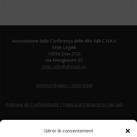
Associazione della Conferenza delle Alte Valli C.H.A.V
Sede Legale
10056 Oulx (TO)
Via Monginevro 35
Mail : info@altevalli.eu
Mention légales / Note legali
Politique de Confidentialité / Politica di trattamento dei dati
Gérer le consentement