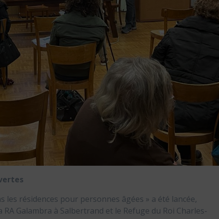
vertes
s les résidences pour personnes âgées » a été lancée,
 la RA Galambra à Salbertrand et le Refuge du Roi Charles-