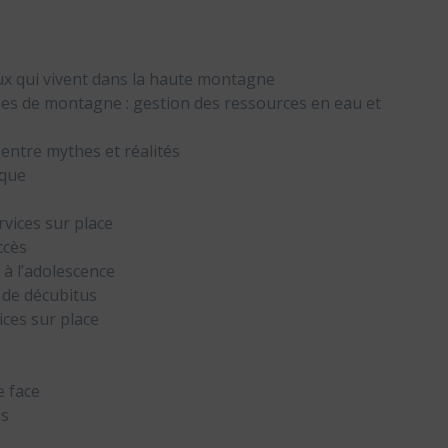
eux qui vivent dans la haute montagne
es de montagne : gestion des ressources en eau et
 entre mythes et réalités
ique
rvices sur place
ccès
à l’adolescence
 de décubitus
ices sur place
e face
es