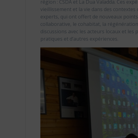
région : CSDA et La Dua Valadda. Ces expér
vieillissement et la vie dans des contexte
experts, qui ont offert de nouveaux points d
collaborative, le cohabitat, la régénératio
discussions avec les acteurs locaux et les p
pratiques et d’autres expériences.