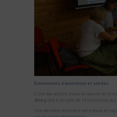
Événements d’animation et soirées
L’une des actions mises en œuvre de Un
être
grâce à un cycle de 14 rencontres qui 
Une dernière rencontre est prévue en sept
sur plusieurs thématiques.