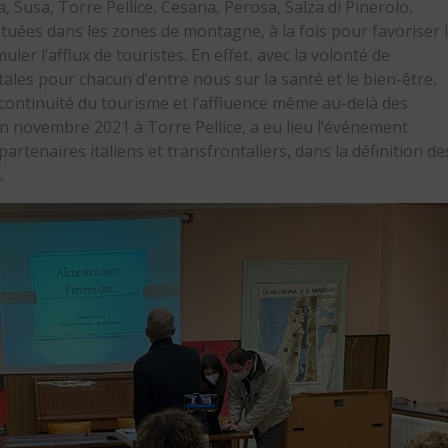
, Susa, Torre Pellice, Cesana, Perosa, Salza di Pinerolo,
ituées dans les zones de montagne, à la fois pour favoriser 
uler l’afflux de touristes. En effet, avec la volonté de
es pour chacun d’entre nous sur la santé et le bien-être,
e continuité du tourisme et l’affluence même au-delà des
 en novembre 2021 à Torre Pellice, a eu lieu l’événement
partenaires italiens et transfrontaliers, dans la définition de
.