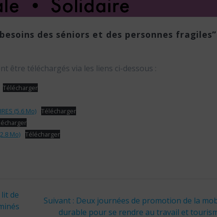
besoins des séniors et des personnes fragiles”
 être téléchargés via les liens ci-dessous :
Télécharger
IRES (5.6 Mo)
Télécharger
lécharger
2.8 Mo)
Télécharger
lit de
Article
Suivant :
Deux journées de promotion de la mobi
rminés
suivant
durable pour se rendre au travail et touris