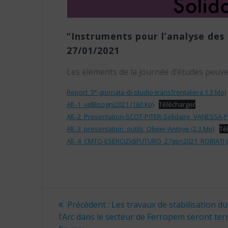
“Instruments pour l’analyse des 
27/01/2021
Les éléments de la journée d’études peuvent
Report_3°-giornata-di-studio-transfrontaliera 1.3 Mo)
All.-1_valBisogni2021 (160 Ko)
Télécharger
All.-2_Presentation-SCOT-PITER-Solidaire_VANESSA-P
All.-3_presentation_outils_Olivier-Antoye (2.3 Mo)
Té
All.-4_CMTO-ESERCIZIdiFUTURO_27gen2021_ROBIATI (
Navigation
Article
Précédent :
Les travaux de stabilisation du 
précédent
de
l’Arc dans le secteur de Ferropem seront te