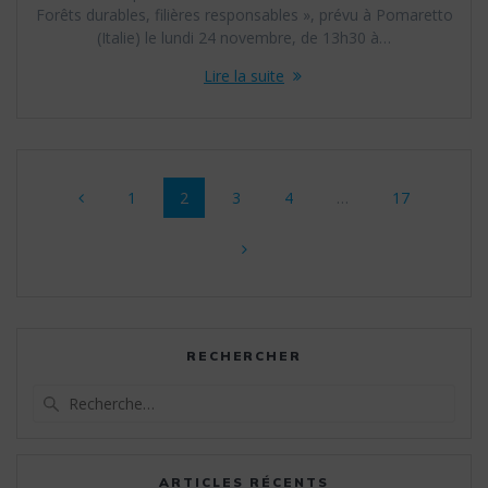
Forêts durables, filières responsables », prévu à Pomaretto
(Italie) le lundi 24 novembre, de 13h30 à…
Lire la suite
Navigation
Page
Page
Page
Page
Page
1
2
3
4
…
17
au
sein
des
articles
RECHERCHER
Recherche
pour
:
ARTICLES RÉCENTS