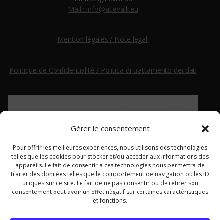
Mail : info@altevalli.eu
Mention légales / Note legali
Politique de Confidentialité / Politica di trattamento dei dati
Gérer le consentement
Pour offrir les meilleures expériences, nous utilisons des technologies
telles que les cookies pour stocker et/ou accéder aux informations des
appareils. Le fait de consentir à ces technologies nous permettra de
traiter des données telles que le comportement de navigation ou les ID
uniques sur ce site. Le fait de ne pas consentir ou de retirer son
consentement peut avoir un effet négatif sur certaines caractéristiques
et fonctions.