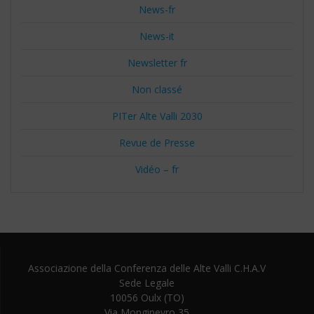
News-fr
News-it
Newsletter fr
Non classé
PITer Alte Valli 2030
Revue de Presse
Vidéo – fr
Associazione della Conferenza delle Alte Valli C.H.A.V
Sede Legale
10056 Oulx (TO)
Via Monginevro 35