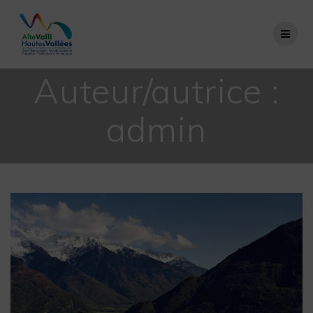
Passer
au
contenu
Auteur/autrice :
admin