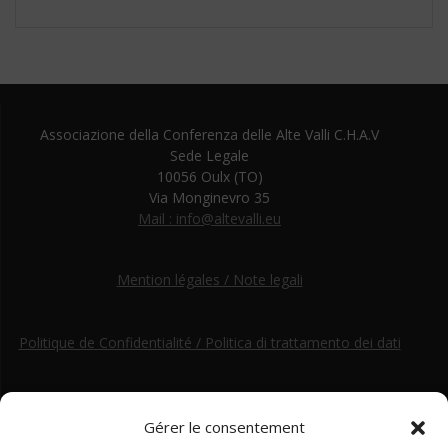
Associazione della Conferenza delle Alte Valli C.H.A.V
Sede Legale
10056 Oulx (TO)
Via Monginevro 35
Mail : info@altevalli.eu
Mention légales / Note legali
Politique de Confidentialité / Politica di trattamento dei dati
Gérer le consentement