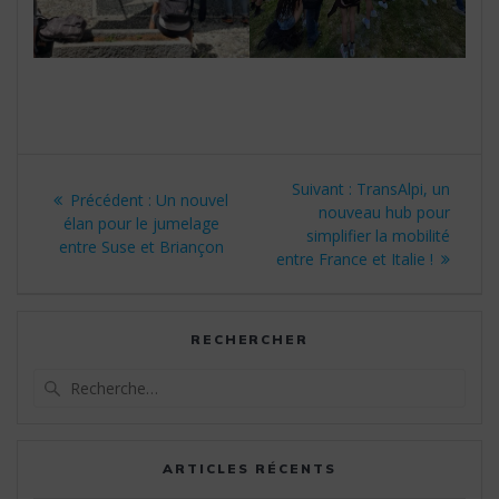
Navigation
Article
Suivant :
TransAlpi, un
Article
Précédent :
Un nouvel
de
suivant
nouveau hub pour
précédent
élan pour le jumelage
:
simplifier la mobilité
:
entre Suse et Briançon
l’article
entre France et Italie !
RECHERCHER
Recherche
pour
:
ARTICLES RÉCENTS