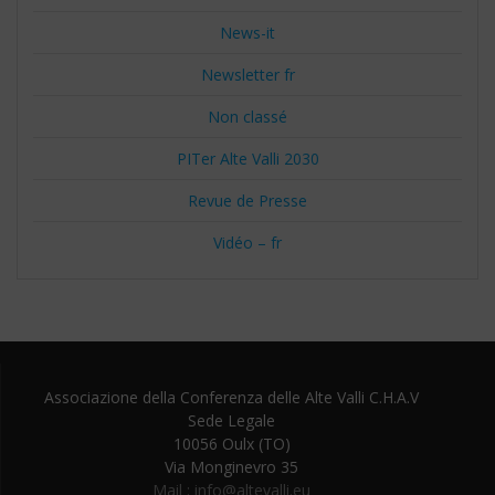
News-it
Newsletter fr
Non classé
PITer Alte Valli 2030
Revue de Presse
Vidéo – fr
Associazione della Conferenza delle Alte Valli C.H.A.V
Sede Legale
10056 Oulx (TO)
Via Monginevro 35
Mail : info@altevalli.eu