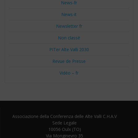
News-fr
News-it
Newsletter fr
Non classé
PITer Alte Valli 2030
Revue de Presse
Vidéo – fr
Associazione della Conferenza delle Alte Valli C.H.A.V
Sede Legale
10056 Oulx (TO)
Via Monginevro 35