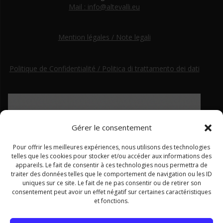
Mail : info@altevalli.eu
Mention légales / Note legali
Politique de Confidentialité / Politica di trattamento dei dati
Gérer le consentement
Pour offrir les meilleures expériences, nous utilisons des technologies
telles que les cookies pour stocker et/ou accéder aux informations des
appareils. Le fait de consentir à ces technologies nous permettra de
traiter des données telles que le comportement de navigation ou les ID
uniques sur ce site. Le fait de ne pas consentir ou de retirer son
consentement peut avoir un effet négatif sur certaines caractéristiques
et fonctions.
Ce site a été financé par le Fonds européen de développement régional dans le cadre du programme Interreg ALCOTRA