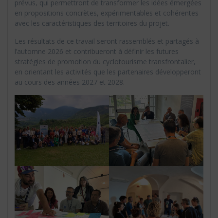
prévus, qui permettront de transformer les idées émergées
en propositions concrètes, expérimentables et cohérentes
avec les caractéristiques des territoires du projet.
Les résultats de ce travail seront rassemblés et partagés à
l’automne 2026 et contribueront à définir les futures
stratégies de promotion du cyclotourisme transfrontalier,
en orientant les activités que les partenaires développeront
au cours des années 2027 et 2028.