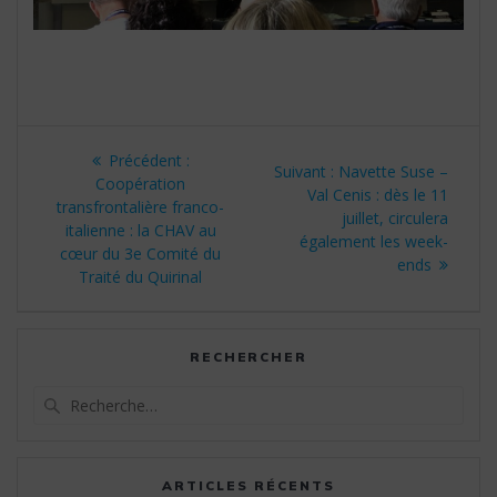
Navigation
Article
Précédent :
Article
Suivant :
Navette Suse –
de
précédent
Coopération
suivant
Val Cenis : dès le 11
:
transfrontalière franco-
:
juillet, circulera
l’article
italienne : la CHAV au
également les week-
cœur du 3e Comité du
ends
Traité du Quirinal
RECHERCHER
Recherche
pour
:
ARTICLES RÉCENTS