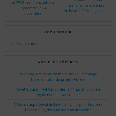
de
précédent
et l’ESG : une rencontre à
suivant
transfrontalière entre
:
Pomaretto le 24
:
orchestres à Briançon
l’article
novembre
RECHERCHER
Recherche
pour
:
ARTICLES RÉCENTS
Jeunesse, nature et mémoire alpine : l’échange
transfrontalier du projet «Vivre »
Navette Suse – Val Cenis : dès le 11 juillet, circulera
également les week-ends
À Susa, coup d’envoi de la Masterclass pour imaginer
l’avenir du cyclotourisme transfrontalier