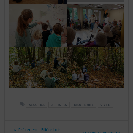
ALCOTRA
ARTISTES
MAURIENNE
VIVRE
Navigation
Article
Précédent :
Filière bois
Article
Suivant :
Rencontre