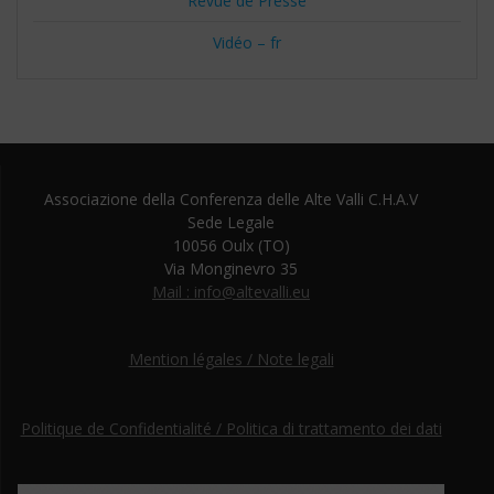
Revue de Presse
Vidéo – fr
Associazione della Conferenza delle Alte Valli C.H.A.V
Sede Legale
10056 Oulx (TO)
Via Monginevro 35
Mail : info@altevalli.eu
Mention légales / Note legali
Politique de Confidentialité / Politica di trattamento dei dati