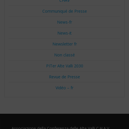
CHAV
Communiqué de Presse
News-fr
News-it
Newsletter fr
Non classé
PITer Alte Valli 2030
Revue de Presse
Vidéo – fr
Associazione della Conferenza delle Alte Valli C.H.A.V