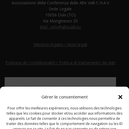
Associazione della Conferenza delle Alte Valli C.H.A.V
Sede Legale
10056 Oulx (TO)
Via Monginevro 35
Mail : info@altevalli.eu
Mention légales / Note legali
Politique de Confidentialité / Politica di trattamento dei dati
Gérer le consentement
Pour offrir les meilleures expériences, nous utilisons des technologies
telles que les cookies pour stocker et/ou accéder aux informations des
appareils. Le fait de consentir à ces technologies nous permettra de
traiter des données telles que le comportement de navigation ou les ID
uniques sur ce site. Le fait de ne pas consentir ou de retirer son