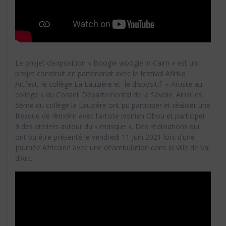
Le projet d’exposition « Boogie woogie in Cairn » est un
projet construit en partenariat avec le festival Afirika
Artfest, le collège La Lauzière et le dispositif « Artiste au
collège » du Conseil Départemental de la Savoie. Ainsi les
5ème du collège la Lauzière ont pu participer et réaliser une
fresque de 4mx9m avec l’artiste ivoirien Obou et participer
à des ateliers autour du « masque ». Des réalisations qui
ont pu être présenté le vendredi 11 juin 2021 lors d’une
journée Africaine avec une déambulation dans la ville de Val
d’Arc.