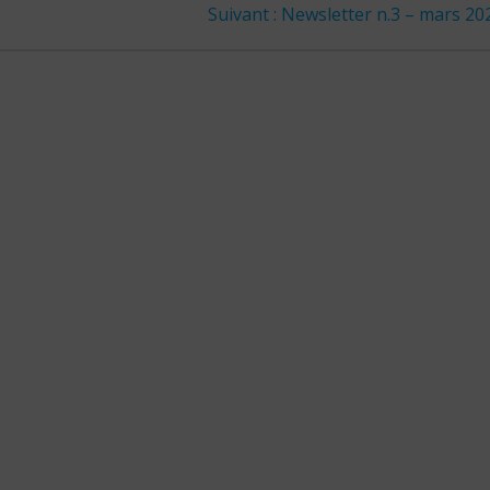
Article
Suivant :
Newsletter n.3 – mars 20
suivant
: