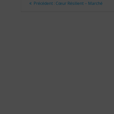
Navigation
Article
Précédent :
Cœur Résilient – Marché
précédent
de
:
l’article