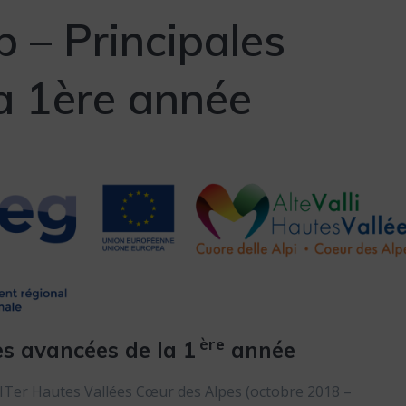
 – Principales
a 1ère année
ère
es avancées de la 1
année
ITer Hautes Vallées Cœur des Alpes (octobre 2018 –