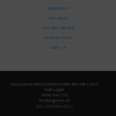
Newsletter fr
Non classé
PITer Alte Valli 2030
Revue de Presse
Vidéo – fr
Associazione della Conferenza delle Alte Valli C.H.A.V
Sede Legale
10056 Oulx (TO)
Via Monginevro 35
Mail : info@altevalli.eu