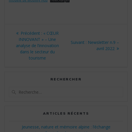
modèle de Mobility Hub
Télécharger
Navigation
Article
Précédent :
« CŒUR
de
précédent
INNOVANT » – Une
Article
Suivant :
Newsletter n.9 –
:
analyse de l’innovation
suivant
avril 2022
l’article
dans le secteur du
:
tourisme
RECHERCHER
Recherche
pour
:
ARTICLES RÉCENTS
Jeunesse, nature et mémoire alpine : l’échange