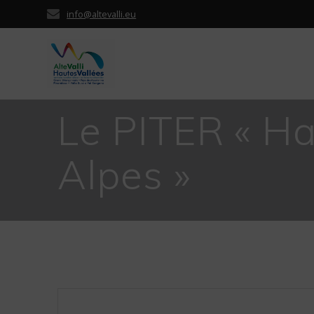
Passer
info@altevalli.eu
au
contenu
Le PITER « Ha
Alpes »