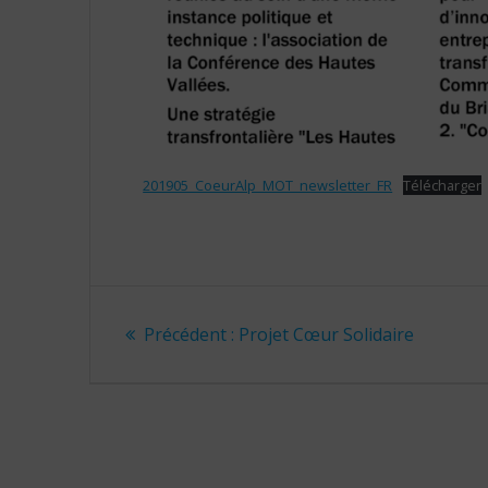
201905_CoeurAlp_MOT_newsletter_FR
Télécharger
Navigation
Article
Précédent :
Projet Cœur Solidaire
de
précédent
:
l’article