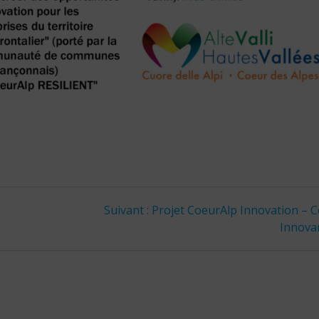
Article
Suivant :
Projet CoeurAlp Innovation – 
suivant
Innova
: