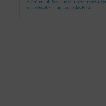
Article
Précédent :
Semaine européenne des régi
de
précédent
des villes 2020 – une vidéo des PITer
:
l’article