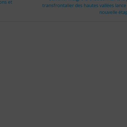
ons et
suivant
transfrontalier des hautes vallées lanc
:
nouvelle éta