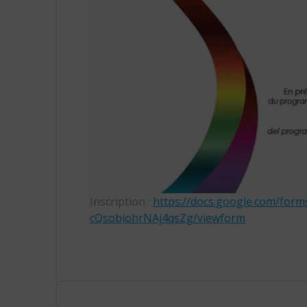
Inscription :
https://docs.google.com/form
cQsobiohrNAj4qsZg/viewform
Navigation