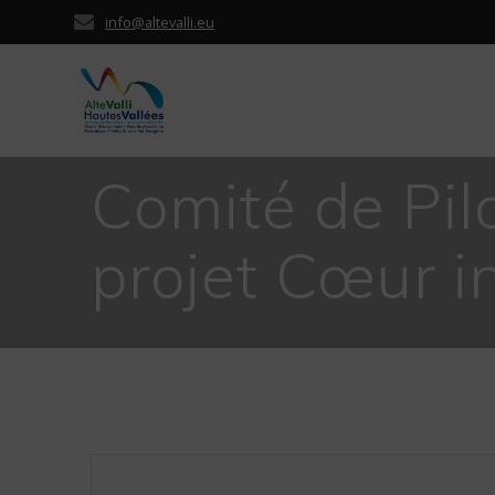
Passer
info@altevalli.eu
au
contenu
Comité de Pil
projet Cœur i