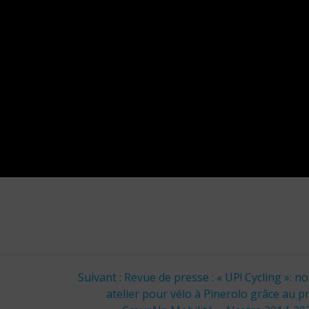
Article
Suivant :
Revue de presse : « UP! Cycling »: n
suivant
atelier pour vélo à Pinerolo grâce au p