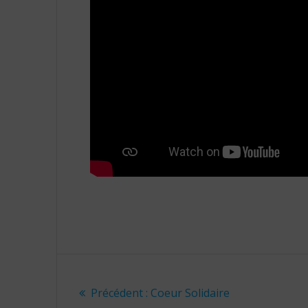
Navigation
Article
de
Précédent :
Coeur Solidaire