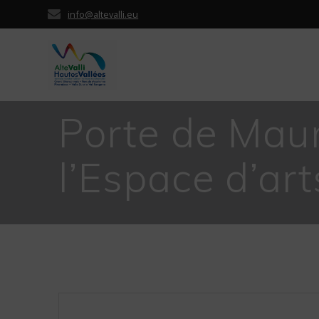
Passer
info@altevalli.eu
au
contenu
Porte de Maur
l’Espace d’art