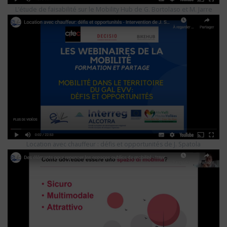
L’étude de faisabilité sur le Mobility Hub de G. Bortolaso et M. Jarre
Location avec chauffeur : défis et opportunités de J. Spatola