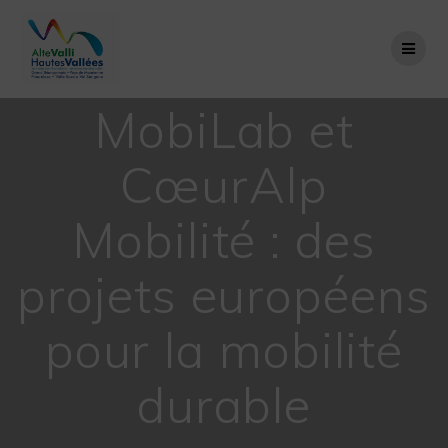
Passer
au
contenu
MobiLab et
CœurAlp
Mobilité : des
projets européens
pour la mobilité
durable