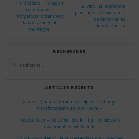
Article
Précédent :
Transport
Article
Suivant :
En apprendre
de
précédent
à la demande :
suivant
plus sur les mouvements
:
réorganiser le transport
:
de terrain et les
l’article
dans les zones de
inondations
montagne
RECHERCHER
Recherche
pour
:
ARTICLES RÉCENTS
Jeunesse, nature et mémoire alpine : l’échange
transfrontalier du projet «Vivre »
Navette Suse – Val Cenis : dès le 11 juillet, circulera
également les week-ends
À Susa, coup d’envoi de la Masterclass pour imaginer