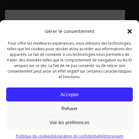
Gérer le consentement
Pour offrir les meilleures expériences, nous utilisons des technologies
telles que les cookies pour stocker et/ou accéder aux informations des
appareils. Le fait de consentir à ces technologies nous permettra de
traiter des données telles que le comportement de navigation ou les ID
uniques sur ce site. Le fait de ne pas consentir ou de retirer son
consentement peut avoir un effet négatif sur certaines caractéristiques
et fonctions.
Ce site a été financé par le Fonds européen de développement régional dans le cadre du programme Interreg ALCOTRA
Accepter
2014–2020
Refuser
Voir les préférences
© 2026 . Construit avec WordPress et le
thème Mesmerize
Politique de cookies
Déclaration de confidentialité
Impressum