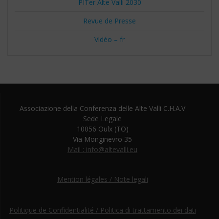
PITer Alte Valli 2030
Revue de Presse
Vidéo – fr
Associazione della Conferenza delle Alte Valli C.H.A.V
Sede Legale
10056 Oulx (TO)
Via Monginevro 35
Mail : info@altevalli.eu
Mention légales / Note legali
Politique de Confidentialité / Politica di trattamento dei dati