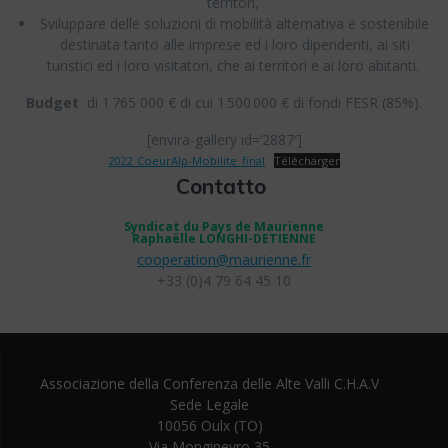
territori,
Sviluppare delle soluzioni di mobilità alternativa e sostenibile
destinata tanto alle imprese ed i loro dipendenti, ai siti
turistici ed i loro visitatori, che ai territori e ai loro abitanti.
Budget
di 1 765 000 € di cui 1 500 000 € di fondi FESR (85%).
[envira-gallery id=’2887′]
2022_CoeurAlp-Mobilite_final
Télécharger
Contatto
Syndicat du Pays de Maurienne
Raphaëlle LONGHI-DETIENNE
cooperation@maurienne.fr
+33 (0)4 79 64 45 10
Associazione della Conferenza delle Alte Valli C.H.A.V
Sede Legale
10056 Oulx (TO)
Via Monginevro 35